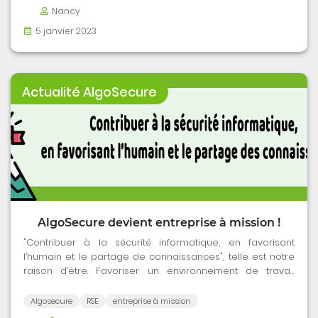
éclairera sur la manière de traiter ces incidents.
Nancy
5 janvier 2023
Actualité AlgoSecure
AlgoSecure devient entreprise à mission !
"Contribuer à la sécurité informatique, en favorisant
l’humain et le partage de connaissances", telle est notre
raison d’être. Favoriser un environnement de travail
convivial et inclusif, contribuer à la diffusion du savoir et à
l’innovation auprès de l’ensemble de nos parties
Algosecure
RSE
entreprise à mission
prenantes...