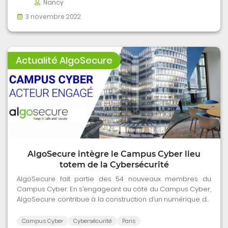
Nancy
3 novembre 2022
Actualité AlgoSecure
AlgoSecure intègre le Campus Cyber lieu
totem de la Cybersécurité
AlgoSecure fait partie des 54 nouveaux membres du
Campus Cyber. En s’engageant au côté du Campus Cyber,
AlgoSecure contribue à la construction d’un numérique de
confiance, soutient l’innovation et la formation en
Cybersécurité.
Campus Cyber
Cybersécurité
Paris