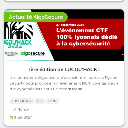
Actualité AlgoSecure
1ère édition de LUGDU’HACK !
Les équipes d’Algosecure s’associent à celles d’Elysium
Security pour proposer un événement 100 % lyonnais dédié
à la cybersécurité sous un format inédit.
LUGDU'HACK
CTF
LYON
Nancy
11 juin 2024