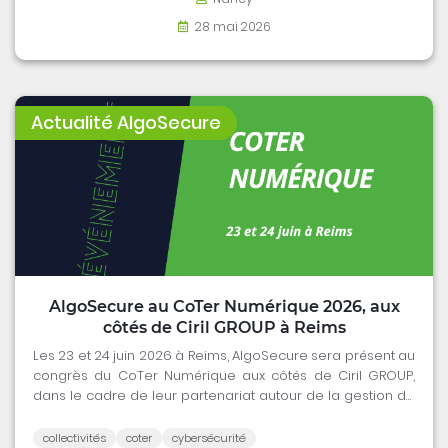
28 mai 2026
Actualité AlgoSecure
AlgoSecure au CoTer Numérique 2026, aux
côtés de Ciril GROUP à Reims
Les 23 et 24 juin 2026 à Reims, AlgoSecure sera présent au
congrès du CoTer Numérique aux côtés de Ciril GROUP,
dans le cadre de leur partenariat autour de la gestion de
la surface d'attaque externe (EASM).
collectivités
coter
cybersécurité