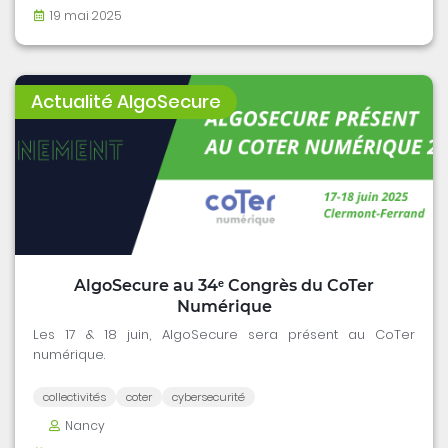
19 mai 2025
Actualité AlgoSecure
AlgoSecure au 34ᵉ Congrès du CoTer
Numérique
Les 17 & 18 juin, AlgoSecure sera présent au CoTer
numérique.
collectivités
coter
cybersecurité
Nancy