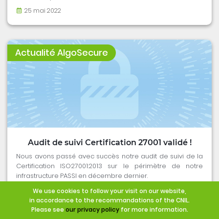
25 mai 2022
Actualité AlgoSecure
Audit de suivi Certification 27001 validé !
Nous avons passé avec succès notre audit de suivi de la
Certification ISO27001:2013 sur le périmètre de notre
infrastructure PASSI en décembre dernier.
We use cookies to follow your visit on our website,
iso27001
accompagnement
certification
in accordance to the recommandations of the CNIL.
Please see
our privacy policy
for more information.
Nancy