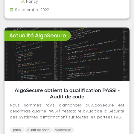
Nancy
9 septembre 2022
Actualité AlgoSecure
AlgoSecure obtient la qualification PASSI -
Audit de code
Nous sommes ravis d’annoncer qu’AlgoSecure est
désormais qualifié PASSI (Prestataire d’Audit de la Sécurité
des Systèmes d’information) sur toutes les portées PASSI
de l'ANSSI.
passi
audit de code
webinaire