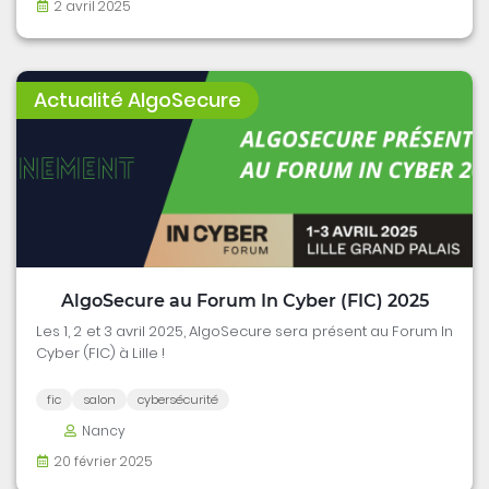
2 avril 2025
Actualité AlgoSecure
AlgoSecure au Forum In Cyber (FIC) 2025
Les 1, 2 et 3 avril 2025, AlgoSecure sera présent au Forum In
Cyber (FIC) à Lille !
fic
salon
cybersécurité
Nancy
20 février 2025