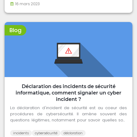
16 mars 2023
Blog
Déclaration des incidents de sécurité
informatique, comment signaler un cyber
incident ?
La déclaration d'incident de sécurité est au coeur des
procédures de cybersécurité. Il amène souvent des
questions légitimes, notamment pour savoir quelles sont
les obligations en la matière. Faut-il tout déclarer ?
Comment effectuer un signalement ? Cet article vous
incidents
cybersécurité
déclaration