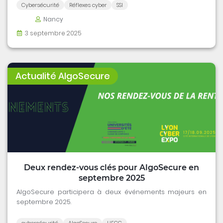
Cybersécurité
Réflexes cyber
SSI
Nancy
3 septembre 2025
Actualité AlgoSecure
Deux rendez-vous clés pour AlgoSecure en
septembre 2025
AlgoSecure participera à deux événements majeurs en
septembre 2025.
cybersécurité
AlgoSecure
UECC