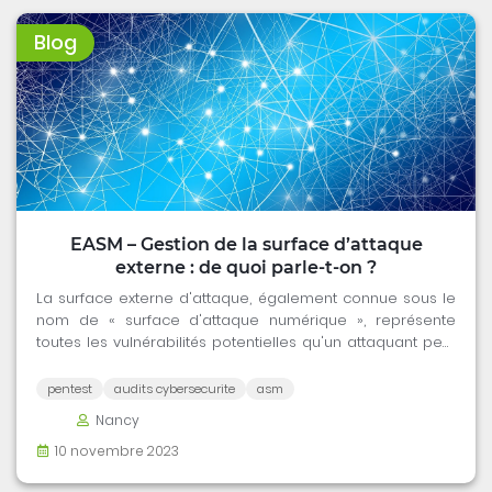
Blog
EASM – Gestion de la surface d’attaque
externe : de quoi parle-t-on ?
La surface externe d'attaque, également connue sous le
nom de « surface d'attaque numérique », représente
toutes les vulnérabilités potentielles qu'un attaquant peut
cibler depuis l'extérieur de l'entreprise pour tenter d'en
compromettre la sécurité.
pentest
audits cybersecurite
asm
Nancy
10 novembre 2023