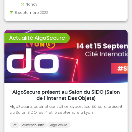
Nancy
8 septembre 2022
Actualité AlgoSecure
AlgoSecure présent au Salon du SIDO (Salon
de l'Internet Des Objets)
AlgoSecure, cabinet conseil en cybersécurité, sera présent
au Salon SIDO les 14 et 15 septembre à Lyon.
Iot
cybersécurité
AlgoSecure