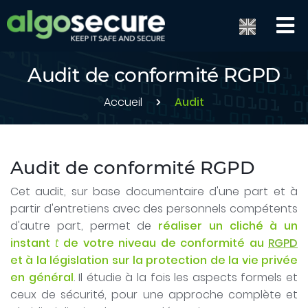
Audit de conformité RGPD
Accueil
Audit
Audit de conformité RGPD
Cet audit, sur base documentaire d'une part et à
partir d'entretiens avec des personnels compétents
d'autre part, permet de
réaliser un cliché à un
instant
t
de votre niveau de conformité au
RGPD
et à la législation sur la protection de la vie privée
en général
. Il étudie à la fois les aspects formels et
ceux de sécurité, pour une approche complète et