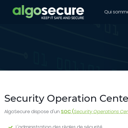
Qui somm
Security Operation Cente
AlgoSecure dispose d'un
SOC (
Security Operations Ce
L'administration des règles de sécurité