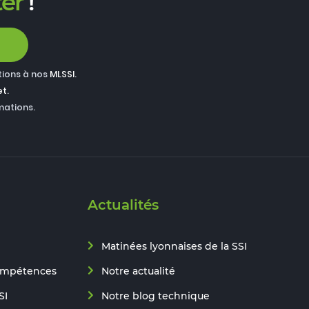
er
!
tions à nos
MLSSI
.
et
.
mations.
Actualités
Matinées lyonnaises de la SSI
ompétences
Notre actualité
SI
Notre blog technique