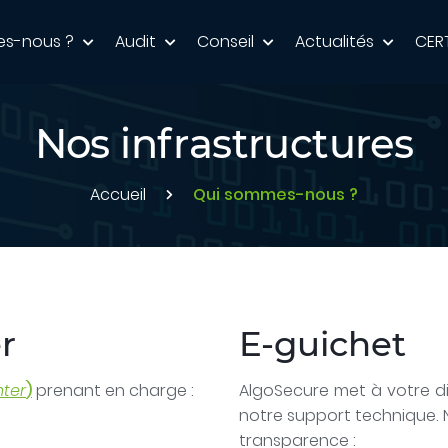
es-nous ?
Audit
Conseil
Actualités
CER
Nos infrastructures
Accueil
Qui sommes-nous ?
r
E-guichet
nter
)
prenant en charge :
AlgoSecure met à votre d
notre support technique. 
transparence :