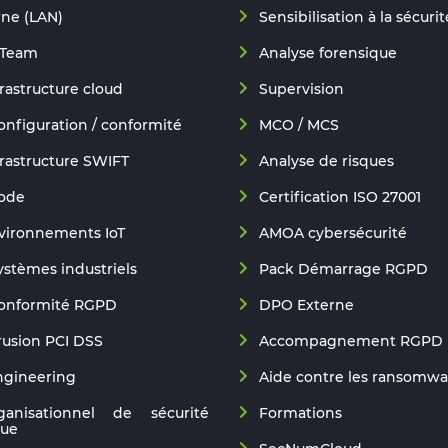
rne (LAN)
Sensibilisation à la sécurit
 Team
Analyse forensique
frastructure cloud
Supervision
onfiguration / conformité
MCO / MCS
frastructure SWIFT
Analyse de risques
code
Certification ISO 27001
nvironnements IoT
AMOA cybersécurité
ystèmes industriels
Pack Démarrage RGPD
conformité RGPD
DPO Externe
trusion PCI DSS
Accompagnement RGPD
ngineering
Aide contre les ransomwa
ganisationnel de sécurité
Formations
que