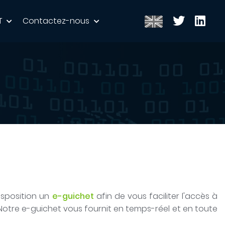
T
Contactez-nous
isposition un
e-guichet
afin de vous faciliter l'accès à
Notre e-guichet vous fournit en temps-réel et en toute