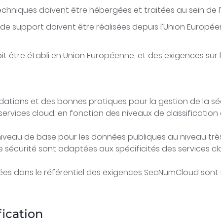
chniques doivent être hébergées et traitées au sein de l
t de support doivent être réalisées depuis l’Union Europé
oit être établi en Union Européenne, et des exigences sur l
ns et des bonnes pratiques pour la gestion de la sécurit
rvices cloud, en fonction des niveaux de classification
du niveau de base pour les données publiques au niveau tr
écurité sont adaptées aux spécificités des services cl
fiées dans le référentiel des exigences SecNumCloud son
fication