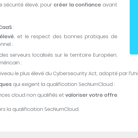
e sécurité élevé, pour
créer la confiance
avant
CaaS
:
 élevé
, et le respect des bonnes pratiques de
nnel ;
s serveurs localisés sur le territoire Européen,
éricain ;
iveau le plus élevé du Cybersecurity Act, adopté par l’Un
iques
qui exigent la qualification SecNumCloud ;
ices cloud non qualifiés et
valoriser votre offre
.
s la qualification SecNumCloud.