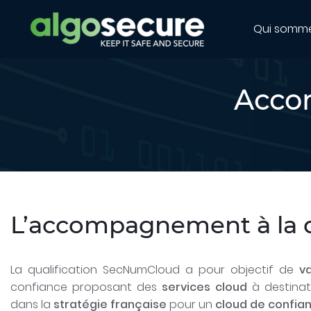
Qui somm
Acco
L’accompagnement à la q
La qualification SecNumCloud a pour objectif de
v
confiance proposant des
services cloud
à destinati
dans la
stratégie française
pour un
cloud de confia