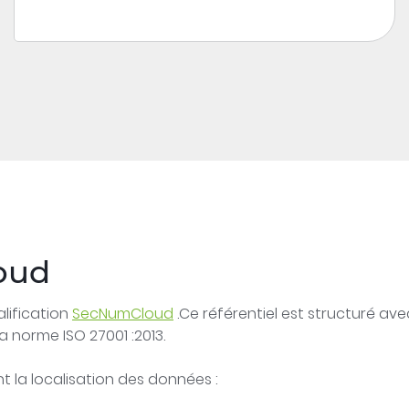
oud
alification
SecNumCloud
.Ce référentiel est structuré av
a norme ISO 27001 :2013.
t la localisation des données :