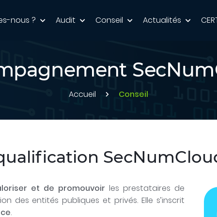
es-nous ?
Audit
Conseil
Actualités
CER
mpagnement SecNum
Accueil
Conseil
ualification SecNumCloud
aloriser et de promouvoir
les prestataires de
on des entités publiques et privés. Elle s’inscrit
nce
.