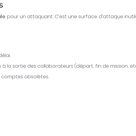
s
ile
pour un attaquant. C’est une surface d’attaque inuti
élai.
a sortie des collaborateurs (départ, fin de mission, etc
s comptes obsolètes.