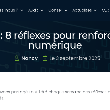
es-nous ?
Audit
Conseil
Actualités
CER
8 réflexes pour renforc
numérique
Nancy
Le 3 septembre 2025
avons partagé tout l’été chaque semaine des réflexes pou
és.