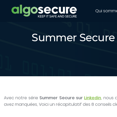
Qui somm
Summer Secure : 
Avec notre série
Summer Secure sur
Linkedin
, nous 
avez manquées, Voici un récapitulatif des 8 conseils cl