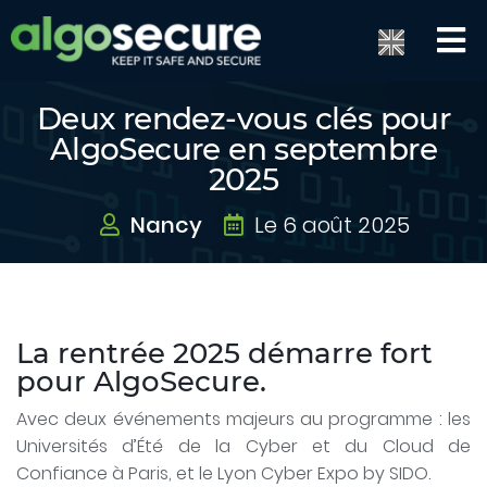
Deux rendez-vous clés pour
AlgoSecure en septembre
2025
Nancy
Le 6 août 2025
La rentrée 2025 démarre fort
pour AlgoSecure.
Avec deux événements majeurs au programme : les
Universités d’Été de la Cyber et du Cloud de
Confiance à Paris, et le Lyon Cyber Expo by SIDO.