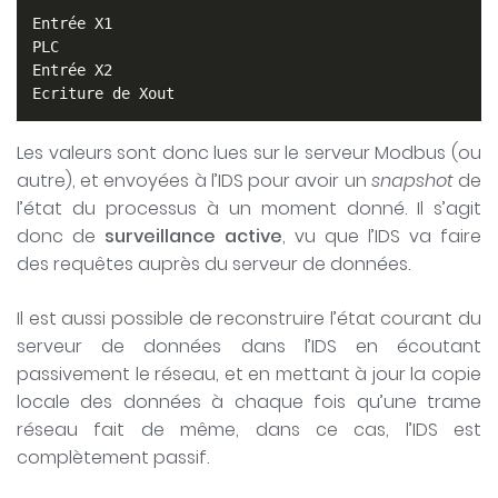
Entrée X1

PLC

Entrée X2

Ecriture de Xout
Les valeurs sont donc lues sur le serveur Modbus (ou
autre), et envoyées à l’IDS pour avoir un
snapshot
de
l’état du processus à un moment donné. Il s’agit
donc de
surveillance active
, vu que l’IDS va faire
des requêtes auprès du serveur de données.
Il est aussi possible de reconstruire l’état courant du
serveur de données dans l’IDS en écoutant
passivement le réseau, et en mettant à jour la copie
locale des données à chaque fois qu’une trame
réseau fait de même, dans ce cas, l’IDS est
complètement passif.