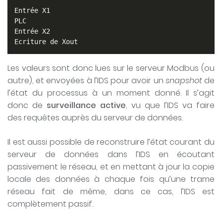
Entrée X1

PLC

Entrée X2

Ecriture de Xout
Les valeurs sont donc lues sur le serveur Modbus (ou
autre), et envoyées à l’IDS pour avoir un
snapshot
de
l’état du processus à un moment donné. Il s’agit
donc de
surveillance active
, vu que l’IDS va faire
des requêtes auprès du serveur de données.
Il est aussi possible de reconstruire l’état courant du
serveur de données dans l’IDS en écoutant
passivement le réseau, et en mettant à jour la copie
locale des données à chaque fois qu’une trame
réseau fait de même, dans ce cas, l’IDS est
complètement passif.