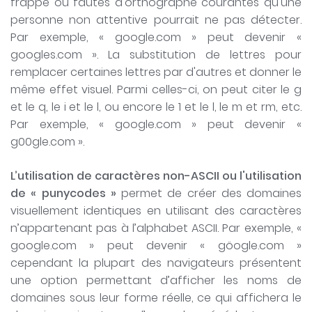
frappe ou fautes d'orthographe courantes qu'une
personne non attentive pourrait ne pas détecter.
Par exemple, « google.com » peut devenir «
googles.com ». La substitution de lettres pour
remplacer certaines lettres par d'autres et donner le
même effet visuel. Parmi celles-ci, on peut citer le g
et le q, le i et le l, ou encore le 1 et le l, le m et rm, etc.
Par exemple, « google.com » peut devenir «
g00gle.com ».
L’utilisation de caractères non-ASCII ou l'utilisation
de « punycodes »
permet de créer des domaines
visuellement identiques en utilisant des caractères
n’appartenant pas à l’alphabet ASCII. Par exemple, «
google.com » peut devenir « göogle.com »
cependant la plupart des navigateurs présentent
une option permettant d’afficher les noms de
domaines sous leur forme réelle, ce qui affichera le