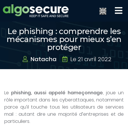
Le phishing : comprendre les
mécanismes pour mieux s’en
protéger
Natacha
Le 21 avril 2022
Le
phishing, aussi appelé hameçonnage
, joue un
rôle important dans les cyberattaques, notamment
parce qu’il touche tous les utilisateurs de services
mail : autant dire une majorité d’entreprises et de
particuliers.