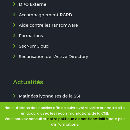
DPO Externe
Accompagnement RGPD
Aide contre les ransomware
Formations
SecNumCloud
Sécurisation de l'Active Directory
Actualités
Matinées lyonnaises de la SSI
Notre actualité
Nous utilisons des cookies afin de suivre votre visite sur notre site,
en accord avec les recommandations de la CNIL.
Notre blog technique
Vous pouvez consulter
notre politique de confidentialité
pour plus
d'informations.
Ils parlent de nous