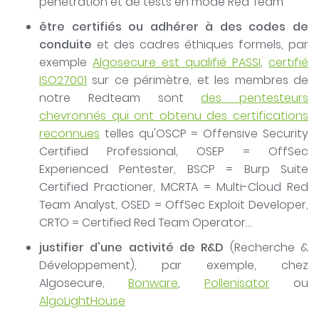
pénétration et de tests en mode Red Team
être certifiés ou adhérer à des codes de
conduite
et des cadres éthiques formels, par
exemple
Algosecure est qualifié PASSI
,
certifié
ISO27001
sur ce périmètre, et les membres de
notre Redteam sont
des pentesteurs
chevronnés qui ont obtenu des certifications
reconnues
telles qu'OSCP = Offensive Security
Certified Professional, OSEP = OffSec
Experienced Pentester, BSCP = Burp Suite
Certified Practioner, MCRTA = Multi-Cloud Red
Team Analyst, OSED = OffSec Exploit Developer,
CRTO = Certified Red Team Operator…
justifier d'une activité de R&D
(Recherche &
Développement), par exemple, chez
Algosecure,
Bonware
,
Pollenisator
ou
AlgoLightHouse