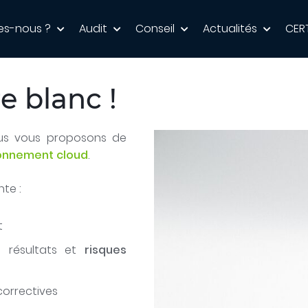
es-nous ?
Audit
Conseil
Actualités
CER
e blanc !
ous vous proposons de
ronnement cloud
.
te :
t
s résultats et
risques
correctives