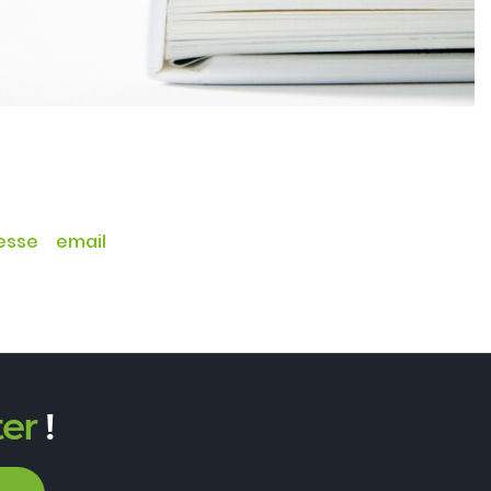
esse email
er
!