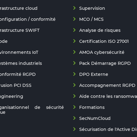
frastructure cloud
Supervision
onfiguration / conformité
MCO / MCS
frastructure SWIFT
Analyse de risques
code
Certification ISO 27001
nvironnements IoT
AMOA cybersécurité
ystèmes industriels
Pack Démarrage RGPD
conformité RGPD
DPO Externe
trusion PCI DSS
Accompagnement RGPD
ngineering
Aide contre les ransomwa
ganisationnel de sécurité
Formations
que
SecNumCloud
Sécurisation de l'Active D