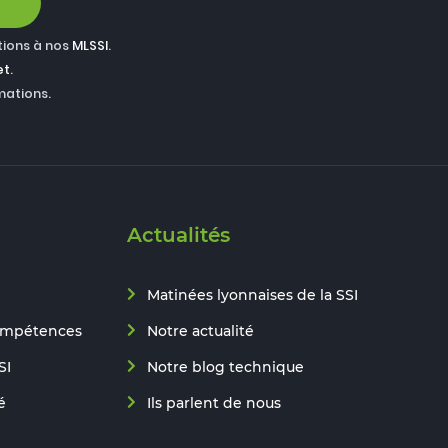
tions à nos
MLSSI
.
et
.
mations.
Actualités
Matinées lyonnaises de la SSI
ompétences
Notre actualité
SI
Notre blog technique
é
Ils parlent de nous