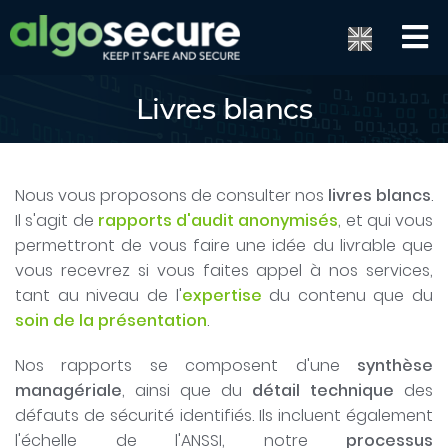
Livres blancs
Nous vous proposons de consulter nos
livres blancs
.
Il s'agit de
rapports d'audit anonymisés
, et qui vous
permettront de vous faire une idée du livrable que
vous recevrez si vous faites appel à nos services,
tant au niveau de l'
expertise
du contenu que du
soin de la présentation
.
Nos rapports se composent d'une
synthèse
managériale
, ainsi que du
détail technique
des
défauts de sécurité identifiés. Ils incluent également
l'échelle de l'ANSSI, notre
processus