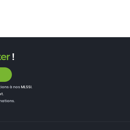
er
!
tions à nos
MLSSI
.
et
.
mations.