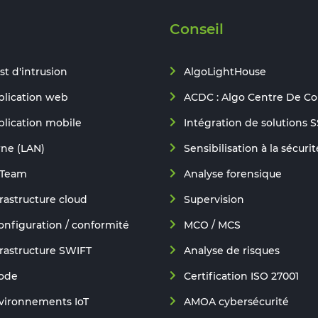
Conseil
st d'intrusion
AlgoLightHouse
plication web
ACDC : Algo Centre De C
plication mobile
Intégration de solutions S
rne (LAN)
Sensibilisation à la sécurit
 Team
Analyse forensique
frastructure cloud
Supervision
onfiguration / conformité
MCO / MCS
frastructure SWIFT
Analyse de risques
code
Certification ISO 27001
nvironnements IoT
AMOA cybersécurité