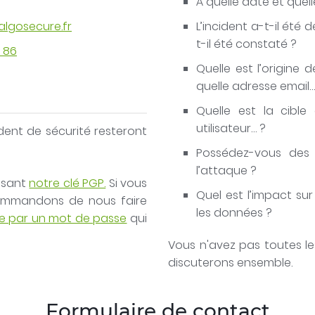
À quelle date et quell
cesogla@trec
L’incident a-t-il é
t-il été constaté ?
 86
Quelle est l’origine d
quelle adresse email…
Quelle est la cible
utilisateur… ?
dent de sécurité resteront
Possédez-vous des 
l’attaque ?
lisant
notre clé PGP.
Si vous
Quel est l’impact sur
commandons de nous faire
les données ?
e par un mot de passe
qui
Vous n'avez pas toutes le
discuterons ensemble.
Formulaire de contact