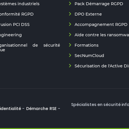
ystèmes industriels
Pack Démarrage RGPD
conformité RGPD
DPO Externe
trusion PCI DSS
Accompagnement RGPD
ngineering
Aide contre les ransomwa
ganisationnel de sécurité
Formations
que
SecNumCloud
Sécurisation de l'Active D
Spécialistes en sécurité inf
identialité
-
Démarche RSE
-