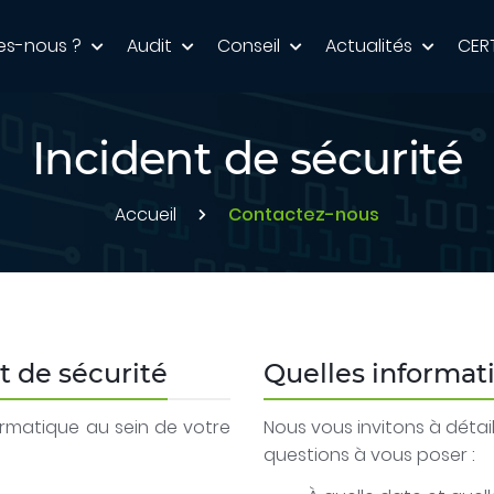
es-nous ?
Audit
Conseil
Actualités
CER
Incident de sécurité
Accueil
Contactez-nous
t de sécurité
Quelles informati
formatique au sein de votre
Nous vous invitons à détail
questions à vous poser :