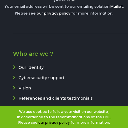
Your email address will be sent to our emailing solution
Mailjet
.
Please see
our privacy policy
for more information.
Who are we ?
Our identity
Cybersecurity support
Vision
References and clients testimonials
Research & Development
We use cookies to follow your visit on our website,
in accordance to the recommandations of the CNIL.
Our certifications
Please see
our privacy policy
for more information.