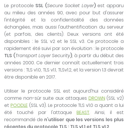
Le protocole
SSL (
Secure Socket Layer
)
est apparu
au milieu des années 90, avec pour but d'assurer
l'intégrité et la confidentialité des données
échangées, mais aussi l'authentification du serveur
(et parfois, des clients). Deux versions ont été
disponibles : le SSL v2 et le SSL v3. Ce protocole a
rapidement été suivi par son évolution : le protocole
TLS (
Transport Layer Security
)
, à partir du début des
années 2000. Ce dernier connaît actuellement trois
versions : TLS v1.0, TLS v1.1, TLSv1.2, et la version 1.3 devrait
être disponible en 2017.
Utiliser le protocole SSL est aujourd'hui considéré
comme non-sûr suite aux attaques
DROWN
(SSL v2)
et
POODLE
(SSL v3). Le protocole TLS v1.0 a quant a lui
été touché par l'attaque
BEAST
. Ainsi, il est
recommandé de
n'utiliser que les versions les plus
récentes du protocole TLS : TLS v1.1 et TLS v1.2
.