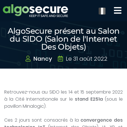
AlgoSecure présent au Salon
du SIDO (Salon de l'Internet
Des Objets)
Nancy
Le 31 août 2022
Retrouvez-nous au SIDO les 14 et 15 septembre 2022
à la Cité Internationale sur le
stand E251a
(sous le
pavillon Minalogic).
Ces 2 jours sont consacrés à la
convergence des